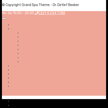
© Copyright Grand Spa Theme - Dr. Detlef Beeker
Mo-So 10.00 - 20.00
0221 4 234 7788
Start
Thaimassagen
Klassische Thaimassage
Paarmassage
Kopf-Nacken-Rücken Massage
Aromaöl Thaimassage
Traditionelle Thaimassage (ohne Öl)
Fußmassage
Schwangerschafts-Thaimassage
Sportmassage
Premium-Thaimassagen
Preisübersicht
Gutscheine & Angebote
Buchen sie jetzt
FAQ
Bewertungen