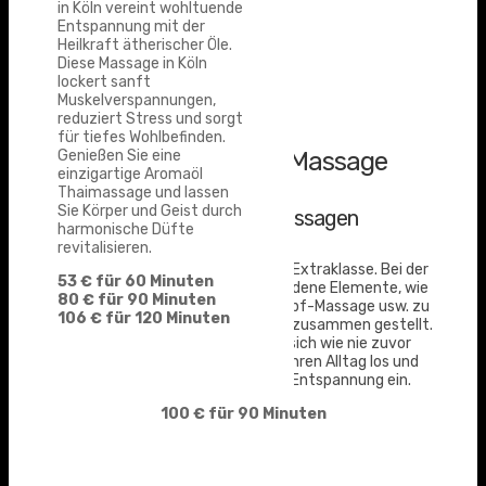
Sehr beliebt sind…
in Köln vereint wohltuende
Entspannung mit der
Heilkraft ätherischer Öle.
Diese Massage in Köln
lockert sanft
Muskelverspannungen,
reduziert Stress und sorgt
für tiefes Wohlbefinden.
Deep Relaxation Massage
Genießen Sie eine
einzigartige Aromaöl
Thaimassage und lassen
Sie Körper und Geist durch
Königin der Thaimassagen
harmonische Düfte
revitalisieren.
Gönnen sie sich eine Massage der Extraklasse. Bei der
53 € für 60 Minuten
Deep Relaxation werden verschiedene Elemente, wie
80 € für 90 Minuten
Aromaöl-Massage, Hot-Stone, Kopf-Massage usw. zu
106 € für 120 Minuten
einem Potpourri der Entspannung zusammen gestellt.
Wir garantieren ihnen, dass sie sich wie nie zuvor
entspannen können. Lassen sie ihren Alltag los und
tauchen sie in einen Ozean der Entspannung ein.
100 € für 90 Minuten